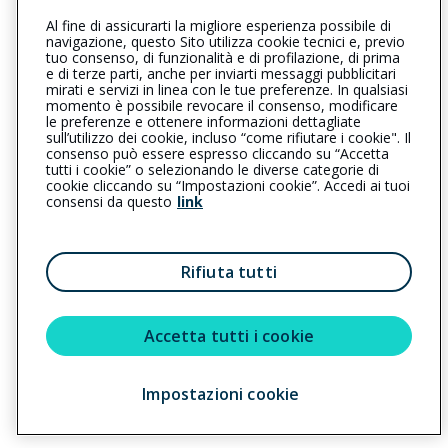
Al fine di assicurarti la migliore esperienza possibile di
0962431331
0962431331
navigazione, questo Sito utilizza cookie tecnici e, previo
tuo consenso, di funzionalità e di profilazione, di prima
petiliapolicastro@cattolica.it
e di terze parti, anche per inviarti messaggi pubblicitari
mirati e servizi in linea con le tue preferenze. In qualsiasi
momento è possibile revocare il consenso, modificare
scordamagliaassicurazioni@pec.it
le preferenze e ottenere informazioni dettagliate
sull’utilizzo dei cookie, incluso “come rifiutare i cookie". Il
consenso può essere espresso cliccando su “Accetta
tutti i cookie” o selezionando le diverse categorie di
L’intermediario è soggetto al controllo dell’IVASS. Consulta il
cookie cliccando su “Impostazioni cookie”. Accedi ai tuoi
Registro RUI al seguente
link
consensi da questo
link
Privacy
|
Cookie
|
Il Gruppo Generali
Rifiuta tutti
Reclami
|
Note legali
|
Accessibilità
Sostenibilità
Accetta tutti i cookie
Impostazioni cookie
Copyright © 2023 - Cattolica Assicurazioni è un marchio commerciale di
Generali Italia S.p.A. - Partita IVA del Gruppo Assicurazioni Generali S.p.A.
01333550323