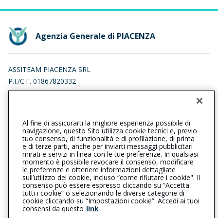
Agenzia Generale di PIACENZA
ASSITEAM PIACENZA SRL
P.I./C.F. 01867820332
VIA EMILIA PAVESE 132, 29121 PIACENZA (PC)
Iscr. RUI n.:A000733333 del 17/07/2023
Al fine di assicurarti la migliore esperienza possibile di
0523320264
0523320265
navigazione, questo Sito utilizza cookie tecnici e, previo
tuo consenso, di funzionalità e di profilazione, di prima
piacenza@cattolica.it
e di terze parti, anche per inviarti messaggi pubblicitari
mirati e servizi in linea con le tue preferenze. In qualsiasi
momento è possibile revocare il consenso, modificare
assiteampiacenzasrl@pec.it
le preferenze e ottenere informazioni dettagliate
sull’utilizzo dei cookie, incluso “come rifiutare i cookie". Il
consenso può essere espresso cliccando su “Accetta
tutti i cookie” o selezionando le diverse categorie di
L’intermediario è soggetto al controllo dell’IVASS. Consulta il
cookie cliccando su “Impostazioni cookie”. Accedi ai tuoi
Registro RUI al seguente
link
consensi da questo
link