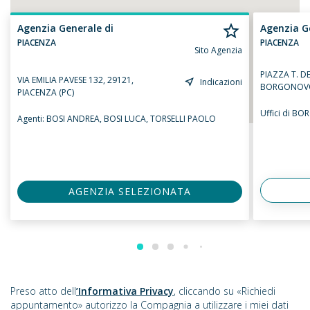
Agenzia Generale di
Agenzia G
PIACENZA
PIACENZA
Sito Agenzia
PIAZZA T. DE
VIA EMILIA PAVESE 132, 29121,
Indicazioni
BORGONOVO 
PIACENZA (PC)
Uffici di 
Agenti:
BOSI ANDREA,
BOSI LUCA,
TORSELLI PAOLO
AGENZIA SELEZIONATA
Preso atto dell
’Informativa Privacy
, cliccando su «Richiedi
appuntamento» autorizzo la Compagnia a utilizzare i miei dati