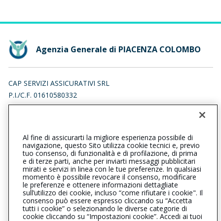
Agenzia Generale di PIACENZA COLOMBO
CAP SERVIZI ASSICURATIVI SRL
P.I./C.F. 01610580332
VIA CRISTOFORO COLOMBO 35, 29122 PIACENZA (PC)
Iscr. RUI n.:A000401384 del 12/12/2011
Al fine di assicurarti la migliore esperienza possibile di
0523386712
0523386785
navigazione, questo Sito utilizza cookie tecnici e, previo
tuo consenso, di funzionalità e di profilazione, di prima
piacenzacolombo@cattolica.it
e di terze parti, anche per inviarti messaggi pubblicitari
mirati e servizi in linea con le tue preferenze. In qualsiasi
momento è possibile revocare il consenso, modificare
capsa@legalmail.it
le preferenze e ottenere informazioni dettagliate
sull’utilizzo dei cookie, incluso “come rifiutare i cookie". Il
consenso può essere espresso cliccando su “Accetta
tutti i cookie” o selezionando le diverse categorie di
L’intermediario è soggetto al controllo dell’IVASS. Consulta il
cookie cliccando su “Impostazioni cookie”. Accedi ai tuoi
Registro RUI al seguente
link