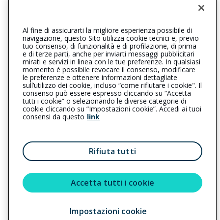
Iscr. RUI n.:A000700784 del 26/01/2022
Al fine di assicurarti la migliore esperienza possibile di
0495840433
0495840419
navigazione, questo Sito utilizza cookie tecnici e, previo
tuo consenso, di funzionalità e di profilazione, di prima
piovedisacco@cattolica.it
e di terze parti, anche per inviarti messaggi pubblicitari
mirati e servizi in linea con le tue preferenze. In qualsiasi
momento è possibile revocare il consenso, modificare
coccatoassicurazionisas@pec.it
le preferenze e ottenere informazioni dettagliate
sull’utilizzo dei cookie, incluso “come rifiutare i cookie". Il
consenso può essere espresso cliccando su “Accetta
tutti i cookie” o selezionando le diverse categorie di
L’intermediario è soggetto al controllo dell’IVASS. Consulta il
cookie cliccando su “Impostazioni cookie”. Accedi ai tuoi
Registro RUI al seguente
link
consensi da questo
link
Privacy
|
Cookie
|
Il Gruppo Generali
Rifiuta tutti
Reclami
|
Note legali
|
Accessibilità
Sostenibilità
Accetta tutti i cookie
Impostazioni cookie
Copyright © 2023 - Cattolica Assicurazioni è un marchio commerciale di
Generali Italia S.p.A. - Partita IVA del Gruppo Assicurazioni Generali S.p.A.