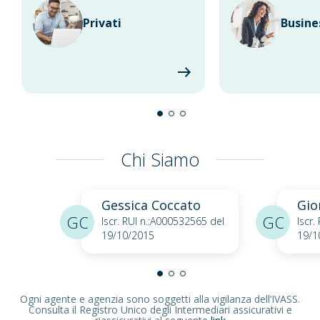
Privati
Busine
Chi Siamo
Gessica Coccato
Gio
GC
GC
Iscr. RUI n.:A000532565 del
Iscr.
19/10/2015
19/1
Ogni agente e agenzia sono soggetti alla vigilanza dell’IVASS.
Consulta il Registro Unico degli Intermediari assicurativi e