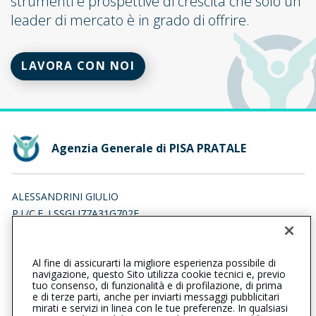
strumenti e prospettive di crescita che solo un
leader di mercato è in grado di offrire.
LAVORA CON NOI
Agenzia Generale di PISA PRATALE
ALESSANDRINI GIULIO
P.I./C.F. LSSGLI77A31G702E
Iscr. RUI n.:A000116692 del 17/01/2017
Al fine di assicurarti la migliore esperienza possibile di
050554051
0508310112
navigazione, questo Sito utilizza cookie tecnici e, previo
tuo consenso, di funzionalità e di profilazione, di prima
pisapratale@cattolica.it
e di terze parti, anche per inviarti messaggi pubblicitari
mirati e servizi in linea con le tue preferenze. In qualsiasi