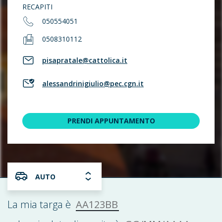
RECAPITI
050554051
0508310112
pisapratale@cattolica.it
alessandrinigiulio@pec.cgn.it
PRENDI APPUNTAMENTO
AUTO
AA123BB
La mia targa è
GG/MM/AAAA