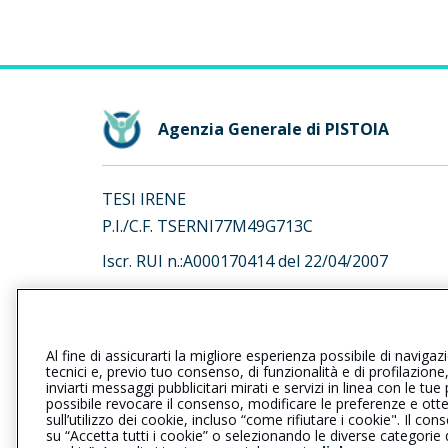
Agenzia Generale di PISTOIA
TESI IRENE
P.I./C.F. TSERNI77M49G713C
Iscr. RUI n.:A000170414 del 22/04/2007
L’intermediario è soggetto al controllo dell’IV
al seguente
link
Al fine di assicurarti la migliore esperienza possibile di navigaz
tecnici e, previo tuo consenso, di funzionalità e di profilazione
inviarti messaggi pubblicitari mirati e servizi in linea con le t
possibile revocare il consenso, modificare le preferenze e ott
sull’utilizzo dei cookie, incluso “come rifiutare i cookie". Il 
Privacy
|
Cookie
|
Il Gruppo Gener
su “Accetta tutti i cookie” o selezionando le diverse categorie