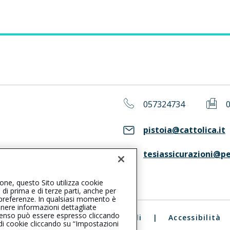
057324734
pistoia@cattolica.it
tesiassicurazioni@pe
ASS. Consulta il Registro RUI
ione, questo Sito utilizza cookie
, di prima e di terze parti, anche per
ue preferenze. In qualsiasi momento è
enere informazioni dettagliate
consenso può essere espresso cliccando
ali
|
Reclami
|
Note legali
|
Accessibilità
 di cookie cliccando su “Impostazioni