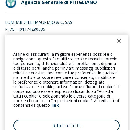
Agenzia Generale di PITIGLIANO
LOMBARDELLI MAURIZIO & C. SAS
P.I./C.F. 01174280535
VIA NICOLA CIACCI 265, 58017 PITIGLIANO (GR)
Iscr. RUI n.:A000012575 del 01/02/2007
Al fine di assicurarti la migliore esperienza possibile di
0564617051
0564617051
navigazione, questo Sito utilizza cookie tecnici e, previo
tuo consenso, di funzionalità e di profilazione, di prima
pitigliano@cattolica.it
e di terze parti, anche per inviarti messaggi pubblicitari
mirati e servizi in linea con le tue preferenze. In qualsiasi
momento è possibile revocare il consenso, modificare
lombardellisas@cert.cna.it
le preferenze e ottenere informazioni dettagliate
sull’utilizzo dei cookie, incluso “come rifiutare i cookie". Il
consenso può essere espresso cliccando su “Accetta
tutti i cookie” o selezionando le diverse categorie di
L’intermediario è soggetto al controllo dell’IVASS. Consulta il
cookie cliccando su “Impostazioni cookie”. Accedi ai tuoi
Registro RUI al seguente
link
consensi da questo
link
Privacy
|
Cookie
|
Il Gruppo Generali
Rifiuta tutti