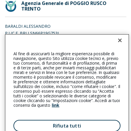
Agenzia Generale di POGGIO RUSCO
TRENTO
BARALDI ALESSANDRO
P.I./C.F. BRLLSN66P19G753I
Iscr. RUI n.:A000050977 del 05/02/2007
Al fine di assicurarti la migliore esperienza possibile di
0386734328
0386734328
navigazione, questo Sito utilizza cookie tecnici e, previo
tuo consenso, di funzionalità e di profilazione, di prima
poggioruscotrento@cattolica.it
e di terze parti, anche per inviarti messaggi pubblicitari
mirati e servizi in linea con le tue preferenze. In qualsiasi
momento è possibile revocare il consenso, modificare
alessandrobaraldi@pec.it
le preferenze e ottenere informazioni dettagliate
sull’utilizzo dei cookie, incluso “come rifiutare i cookie". Il
consenso può essere espresso cliccando su “Accetta
tutti i cookie” o selezionando le diverse categorie di
L’intermediario è soggetto al controllo dell’IVASS. Consulta il
cookie cliccando su “Impostazioni cookie”. Accedi ai tuoi
Registro RUI al seguente
link
consensi da questo
link
Privacy
|
Cookie
|
Il Gruppo Generali
Rifiuta tutti
Reclami
|
Note legali
|
Accessibilità