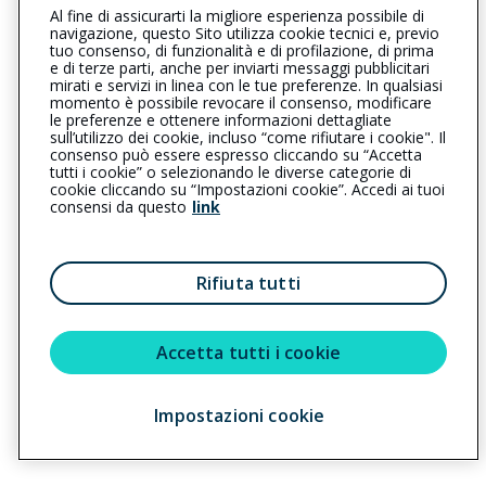
Al fine di assicurarti la migliore esperienza possibile di
0434520204
0434368767
navigazione, questo Sito utilizza cookie tecnici e, previo
tuo consenso, di funzionalità e di profilazione, di prima
pordenone@cattolica.it
e di terze parti, anche per inviarti messaggi pubblicitari
mirati e servizi in linea con le tue preferenze. In qualsiasi
momento è possibile revocare il consenso, modificare
abs@pec.absassicurazioni.it
le preferenze e ottenere informazioni dettagliate
sull’utilizzo dei cookie, incluso “come rifiutare i cookie". Il
consenso può essere espresso cliccando su “Accetta
tutti i cookie” o selezionando le diverse categorie di
L’intermediario è soggetto al controllo dell’IVASS. Consulta il
cookie cliccando su “Impostazioni cookie”. Accedi ai tuoi
Registro RUI al seguente
link
consensi da questo
link
Privacy
|
Cookie
|
Il Gruppo Generali
Rifiuta tutti
Reclami
|
Note legali
|
Accessibilità
Sostenibilità
Accetta tutti i cookie
Copyright © 2023 - Cattolica Assicurazioni è un marchio commerciale di
Impostazioni cookie
Generali Italia S.p.A. - Partita IVA del Gruppo Assicurazioni Generali S.p.A.
01333550323