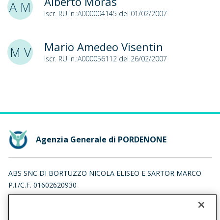
Alberto Moras
A M
Iscr. RUI n.:A000004145 del 01/02/2007
Mario Amedeo Visentin
M V
Iscr. RUI n.:A000056112 del 26/02/2007
Agenzia Generale di PORDENONE
ABS SNC DI BORTUZZO NICOLA ELISEO E SARTOR MARCO
P.I./C.F. 01602620930
VIA MOLINARI 65, 33170 PORDENONE (PN)
Iscr. RUI n.:A000202965 del 16/04/2007