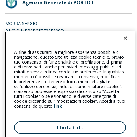
Agenzia Generale di PORTICI
MORRA SERGIO
P.I./C.F. MRRSRG57E22F839D
Iscr. RUI n.:A000168228 del 22/04/2007
Al fine di assicurarti la migliore esperienza possibile di
0812561745
081475889
navigazione, questo Sito utilizza cookie tecnici e, previo
tuo consenso, di funzionalità e di profilazione, di prima
portici@cattolica.it
e di terze parti, anche per inviarti messaggi pubblicitari
mirati e servizi in linea con le tue preferenze. In qualsiasi
momento è possibile revocare il consenso, modificare
morrassicurazioni@legalmail.it
le preferenze e ottenere informazioni dettagliate
sull’utilizzo dei cookie, incluso “come rifiutare i cookie". Il
consenso può essere espresso cliccando su “Accetta
tutti i cookie” o selezionando le diverse categorie di
L’intermediario è soggetto al controllo dell’IVASS. Consulta il
cookie cliccando su “Impostazioni cookie”. Accedi ai tuoi
Registro RUI al seguente
link
consensi da questo
link
Privacy
|
Cookie
|
Il Gruppo Generali
Rifiuta tutti
Reclami
|
Note legali
|
Accessibilità