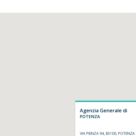
Agenzia Generale di
POTENZA
VIA PIENZA 94, 85100, POTENZA 