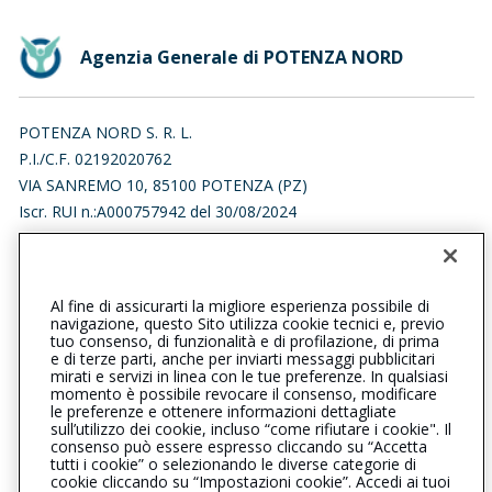
Agenzia Generale di POTENZA NORD
POTENZA NORD S. R. L.
P.I./C.F. 02192020762
VIA SANREMO 10, 85100 POTENZA (PZ)
Iscr. RUI n.:A000757942 del 30/08/2024
Iscrizione nel Registro delle Imprese PZ n. 02192020762
REA PZ218325
Al fine di assicurarti la migliore esperienza possibile di
0971285346
navigazione, questo Sito utilizza cookie tecnici e, previo
tuo consenso, di funzionalità e di profilazione, di prima
potenzanord@cattolica.it
e di terze parti, anche per inviarti messaggi pubblicitari
mirati e servizi in linea con le tue preferenze. In qualsiasi
momento è possibile revocare il consenso, modificare
infopotenzanord@pec.it
le preferenze e ottenere informazioni dettagliate
sull’utilizzo dei cookie, incluso “come rifiutare i cookie". Il
consenso può essere espresso cliccando su “Accetta
tutti i cookie” o selezionando le diverse categorie di
L’intermediario è soggetto al controllo dell’IVASS. Consulta il
cookie cliccando su “Impostazioni cookie”. Accedi ai tuoi
Registro RUI al seguente
link