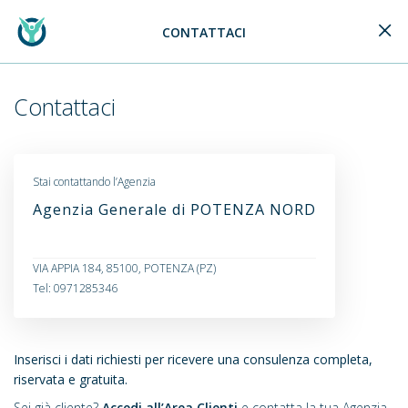
CONTATTACI
Generali Logo
Contattaci
Stai contattando l’Agenzia
Agenzia Generale di POTENZA NORD
VIA APPIA 184, 85100, POTENZA (PZ)
Tel: 0971285346
Inserisci i dati richiesti per ricevere una consulenza completa,
riservata e gratuita.
Sei già cliente?
Accedi all’Area Clienti
e contatta la tua Agenzia