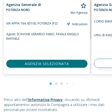
Agenzia Generale di
Agenzia G
POTENZA NORD
POTENZA N
Sito Agenzia
CORSO EMAN
VIA APPIA 184, 85100, POTENZA (PZ)
Indicazioni
Agenti:
SCAVONE GERARDO FABIO,
FAVALE ANGELO
Uffici di AV
RAFFAELE
AGENZIA SELEZIONATA
Preso atto dell
’Informativa Privacy
, cliccando su «Richiedi
appuntamento» autorizzo la Compagnia a utilizzare i miei dati
personali per essere ricontattato.