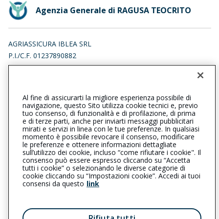
Agenzia Generale di RAGUSA TEOCRITO
AGRIASSICURA IBLEA SRL
P.I./C.F. 01237890882
VIA TEOCRITO 6, 97100 RAGUSA (RG)
Iscr. RUI n.:A000082736 del 02/04/2007
Al fine di assicurarti la migliore esperienza possibile di
0932683021
0932686418
navigazione, questo Sito utilizza cookie tecnici e, previo
tuo consenso, di funzionalità e di profilazione, di prima
ragusateocrito@cattolica.it
e di terze parti, anche per inviarti messaggi pubblicitari
mirati e servizi in linea con le tue preferenze. In qualsiasi
momento è possibile revocare il consenso, modificare
agriassicuraiblea@pec.it
le preferenze e ottenere informazioni dettagliate
sull’utilizzo dei cookie, incluso “come rifiutare i cookie". Il
consenso può essere espresso cliccando su “Accetta
tutti i cookie” o selezionando le diverse categorie di
L’intermediario è soggetto al controllo dell’IVASS. Consulta il
cookie cliccando su “Impostazioni cookie”. Accedi ai tuoi
Registro RUI al seguente
link
consensi da questo
link
Privacy
|
Cookie
|
Il Gruppo Generali
Rifiuta tutti