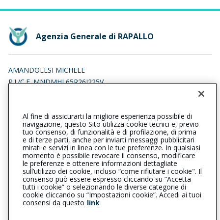
Agenzia Generale di RAPALLO
AMANDOLESI MICHELE
P.I./C.F. MNDMHL65R26I225V
Iscr. RUI n.:A000172678 del 27/04/2007
Al fine di assicurarti la migliore esperienza possibile di
0185272672
0185237238
navigazione, questo Sito utilizza cookie tecnici e, previo
tuo consenso, di funzionalità e di profilazione, di prima
rapallo@cattolica.it
e di terze parti, anche per inviarti messaggi pubblicitari
mirati e servizi in linea con le tue preferenze. In qualsiasi
momento è possibile revocare il consenso, modificare
amandolesi.michele@pcert.it
le preferenze e ottenere informazioni dettagliate
sull’utilizzo dei cookie, incluso “come rifiutare i cookie". Il
consenso può essere espresso cliccando su “Accetta
tutti i cookie” o selezionando le diverse categorie di
L’intermediario è soggetto al controllo dell’IVASS. Consulta il
cookie cliccando su “Impostazioni cookie”. Accedi ai tuoi
Registro RUI al seguente
link
consensi da questo
link