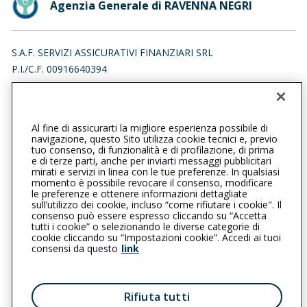
Agenzia Generale di RAVENNA NEGRI
S.A.F. SERVIZI ASSICURATIVI FINANZIARI SRL
P.I./C.F. 00916640394
VIA FRANCESCO NEGRI 20, 48121 RAVENNA (RA)
Iscr. RUI n.:A000012314 del 01/02/2007
Al fine di assicurarti la migliore esperienza possibile di
054433860
054436863
navigazione, questo Sito utilizza cookie tecnici e, previo
tuo consenso, di funzionalità e di profilazione, di prima
ravennanegri@cattolica.it
e di terze parti, anche per inviarti messaggi pubblicitari
mirati e servizi in linea con le tue preferenze. In qualsiasi
momento è possibile revocare il consenso, modificare
saf1@legalmail.it
le preferenze e ottenere informazioni dettagliate
sull’utilizzo dei cookie, incluso “come rifiutare i cookie". Il
consenso può essere espresso cliccando su “Accetta
tutti i cookie” o selezionando le diverse categorie di
L’intermediario è soggetto al controllo dell’IVASS. Consulta il
cookie cliccando su “Impostazioni cookie”. Accedi ai tuoi
Registro RUI al seguente
link
consensi da questo
link
Privacy
|
Cookie
|
Il Gruppo Generali
Rifiuta tutti