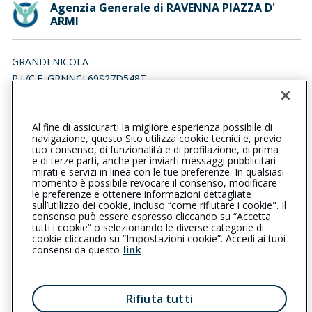
Agenzia Generale di RAVENNA PIAZZA D'
ARMI
GRANDI NICOLA
P.I./C.F. GRNNCL69S27D548T
Iscr. RUI n.:A000007918 del 01/02/2007
Al fine di assicurarti la migliore esperienza possibile di
0544471500
0544471558
navigazione, questo Sito utilizza cookie tecnici e, previo
tuo consenso, di funzionalità e di profilazione, di prima
ravennapiazzadarmi@cattolica.it
e di terze parti, anche per inviarti messaggi pubblicitari
mirati e servizi in linea con le tue preferenze. In qualsiasi
momento è possibile revocare il consenso, modificare
nicolagrandi@pec.it
le preferenze e ottenere informazioni dettagliate
sull’utilizzo dei cookie, incluso “come rifiutare i cookie". Il
consenso può essere espresso cliccando su “Accetta
tutti i cookie” o selezionando le diverse categorie di
L’intermediario è soggetto al controllo dell’IVASS. Consulta il
cookie cliccando su “Impostazioni cookie”. Accedi ai tuoi
Registro RUI al seguente
link
consensi da questo
link
Privacy
|
Cookie
|
Il Gruppo Generali
Rifiuta tutti
Reclami
|
Note legali
|
Accessibilità