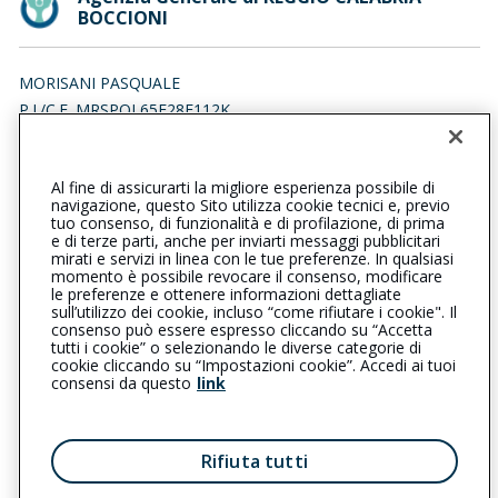
BOCCIONI
MORISANI PASQUALE
P.I./C.F. MRSPQL65E28F112K
Iscr. RUI n.:A000166950 del 22/04/2007
Al fine di assicurarti la migliore esperienza possibile di
0965811479
096520191
navigazione, questo Sito utilizza cookie tecnici e, previo
tuo consenso, di funzionalità e di profilazione, di prima
reggiocalabriaboccioni@cattolica.it
e di terze parti, anche per inviarti messaggi pubblicitari
mirati e servizi in linea con le tue preferenze. In qualsiasi
momento è possibile revocare il consenso, modificare
pasqualemorisani@pec.it
le preferenze e ottenere informazioni dettagliate
sull’utilizzo dei cookie, incluso “come rifiutare i cookie". Il
consenso può essere espresso cliccando su “Accetta
tutti i cookie” o selezionando le diverse categorie di
L’intermediario è soggetto al controllo dell’IVASS. Consulta il
cookie cliccando su “Impostazioni cookie”. Accedi ai tuoi
Registro RUI al seguente
link
consensi da questo
link
Privacy
|
Cookie
|
Il Gruppo Generali
Rifiuta tutti
Reclami
|
Note legali
|
Accessibilità