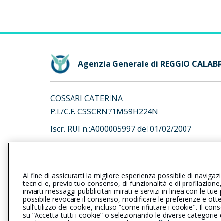
Agenzia Generale di REGGIO CALAB
COSSARI CATERINA
P.I./C.F. CSSCRN71M59H224N
Iscr. RUI n.:A000005997 del 01/02/2007
L’intermediario è soggetto al controllo dell’IV
al seguente
link
Al fine di assicurarti la migliore esperienza possibile di navigaz
tecnici e, previo tuo consenso, di funzionalità e di profilazione
inviarti messaggi pubblicitari mirati e servizi in linea con le t
possibile revocare il consenso, modificare le preferenze e ott
sull’utilizzo dei cookie, incluso “come rifiutare i cookie". Il 
Privacy
|
Cookie
|
Il Gruppo Gener
su “Accetta tutti i cookie” o selezionando le diverse categorie