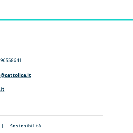
096558641
@cattolica.it
it
|
Sostenibilità