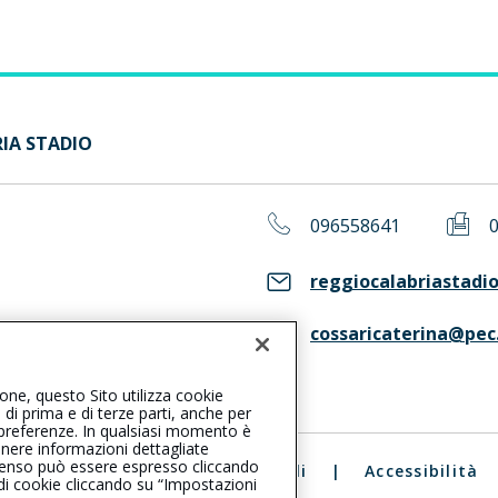
RIA STADIO
096558641
reggiocalabriastadio
cossaricaterina@pec.
ASS. Consulta il Registro RUI
ione, questo Sito utilizza cookie
, di prima e di terze parti, anche per
ue preferenze. In qualsiasi momento è
enere informazioni dettagliate
consenso può essere espresso cliccando
ali
|
Reclami
|
Note legali
|
Accessibilità
 di cookie cliccando su “Impostazioni