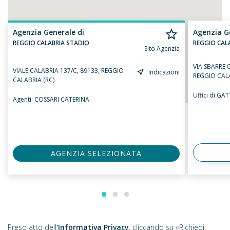
Agenzia Generale di
Agenzia G
REGGIO CALABRIA STADIO
REGGIO CAL
Sito Agenzia
VIA SBARRE 
VIALE CALABRIA 137/C, 89133, REGGIO
Indicazioni
REGGIO CALA
CALABRIA (RC)
Uffici di G
Agenti:
COSSARI CATERINA
AGENZIA SELEZIONATA
Preso atto dell
’Informativa Privacy
, cliccando su «Richiedi