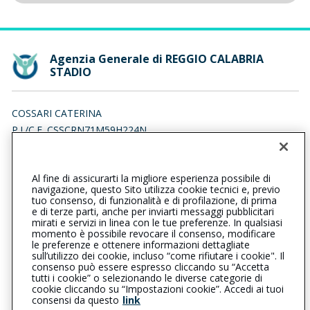
Agenzia Generale di REGGIO CALABRIA
STADIO
COSSARI CATERINA
P.I./C.F. CSSCRN71M59H224N
Iscr. RUI n.:A000005997 del 01/02/2007
Al fine di assicurarti la migliore esperienza possibile di
096558641
096558641
navigazione, questo Sito utilizza cookie tecnici e, previo
tuo consenso, di funzionalità e di profilazione, di prima
reggiocalabriastadio@cattolica.it
e di terze parti, anche per inviarti messaggi pubblicitari
mirati e servizi in linea con le tue preferenze. In qualsiasi
momento è possibile revocare il consenso, modificare
cossaricaterina@pec.it
le preferenze e ottenere informazioni dettagliate
sull’utilizzo dei cookie, incluso “come rifiutare i cookie". Il
consenso può essere espresso cliccando su “Accetta
tutti i cookie” o selezionando le diverse categorie di
L’intermediario è soggetto al controllo dell’IVASS. Consulta il
cookie cliccando su “Impostazioni cookie”. Accedi ai tuoi
Registro RUI al seguente
link
consensi da questo
link