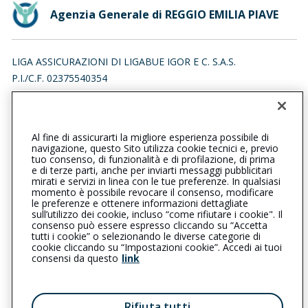
Agenzia Generale di REGGIO EMILIA PIAVE
LIGA ASSICURAZIONI DI LIGABUE IGOR E C. S.A.S.
P.I./C.F. 02375540354
VIALE PIAVE 35, 42121 REGGIO NELL' EMILIA (RE)
Iscr. RUI n.:A000330544 del 16/04/2007
Al fine di assicurarti la migliore esperienza possibile di
0522453304
0522438260
navigazione, questo Sito utilizza cookie tecnici e, previo
tuo consenso, di funzionalità e di profilazione, di prima
reggioemiliapiave@cattolica.it
e di terze parti, anche per inviarti messaggi pubblicitari
mirati e servizi in linea con le tue preferenze. In qualsiasi
momento è possibile revocare il consenso, modificare
liga@pec.it
le preferenze e ottenere informazioni dettagliate
sull’utilizzo dei cookie, incluso “come rifiutare i cookie". Il
consenso può essere espresso cliccando su “Accetta
tutti i cookie” o selezionando le diverse categorie di
L’intermediario è soggetto al controllo dell’IVASS. Consulta il
cookie cliccando su “Impostazioni cookie”. Accedi ai tuoi
Registro RUI al seguente
link
consensi da questo
link
Privacy
|
Cookie
|
Il Gruppo Generali
Rifiuta tutti