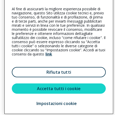
Al fine di assicurarti la migliore esperienza possibile di
054124539
054150480
navigazione, questo Sito utilizza cookie tecnici e, previo
tuo consenso, di funzionalità e di profilazione, di prima
rimini@cattolica.it
e di terze parti, anche per inviarti messaggi pubblicitari
mirati e servizi in linea con le tue preferenze. In qualsiasi
momento è possibile revocare il consenso, modificare
tomassettiassicurazionisas@ticertifica.it
le preferenze e ottenere informazioni dettagliate
sull’utilizzo dei cookie, incluso “come rifiutare i cookie". Il
consenso può essere espresso cliccando su “Accetta
tutti i cookie” o selezionando le diverse categorie di
L’intermediario è soggetto al controllo dell’IVASS. Consulta il
cookie cliccando su “Impostazioni cookie”. Accedi ai tuoi
Registro RUI al seguente
link
consensi da questo
link
Privacy
|
Cookie
|
Il Gruppo Generali
Rifiuta tutti
Reclami
|
Note legali
|
Accessibilità
Sostenibilità
Accetta tutti i cookie
Copyright © 2023 - Cattolica Assicurazioni è un marchio commerciale di
Impostazioni cookie
Generali Italia S.p.A. - Partita IVA del Gruppo Assicurazioni Generali S.p.A.
01333550323