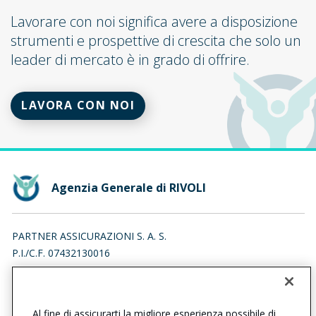
Lavorare con noi significa avere a disposizione
strumenti e prospettive di crescita che solo un
leader di mercato è in grado di offrire.
LAVORA CON NOI
Agenzia Generale di RIVOLI
PARTNER ASSICURAZIONI S. A. S.
P.I./C.F. 07432130016
VIA UNITA' D'ITALIA 1, 10098 RIVOLI (TO)
Iscr. RUI n.:A000163224 del 16/04/2007
Al fine di assicurarti la migliore esperienza possibile di