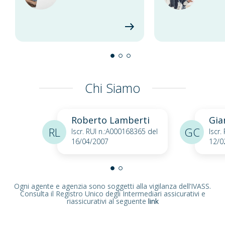
Chi Siamo
Roberto Lamberti
Gia
RL
GC
Iscr. RUI n.:A000168365 del
Iscr.
16/04/2007
12/0
Ogni agente e agenzia sono soggetti alla vigilanza dell’IVASS.
Consulta il Registro Unico degli Intermediari assicurativi e
riassicurativi al seguente
link