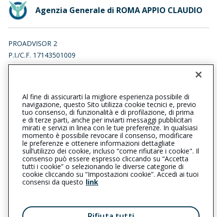
Agenzia Generale di ROMA APPIO CLAUDIO
PROADVISOR 2
P.I./C.F. 17143501009
VIA PAPIRIA 16, 00175 ROMA (RM)
Iscr. RUI n.:A000731106 del 01/06/2023
Al fine di assicurarti la migliore esperienza possibile di
065940652
065940890
navigazione, questo Sito utilizza cookie tecnici e, previo
tuo consenso, di funzionalità e di profilazione, di prima
romaappioclaudio@cattolica.it
e di terze parti, anche per inviarti messaggi pubblicitari
mirati e servizi in linea con le tue preferenze. In qualsiasi
momento è possibile revocare il consenso, modificare
proadvisor2@pec.it
le preferenze e ottenere informazioni dettagliate
sull’utilizzo dei cookie, incluso “come rifiutare i cookie". Il
consenso può essere espresso cliccando su “Accetta
tutti i cookie” o selezionando le diverse categorie di
L’intermediario è soggetto al controllo dell’IVASS. Consulta il
cookie cliccando su “Impostazioni cookie”. Accedi ai tuoi
Registro RUI al seguente
link
consensi da questo
link
Privacy
|
Cookie
|
Il Gruppo Generali
Rifiuta tutti