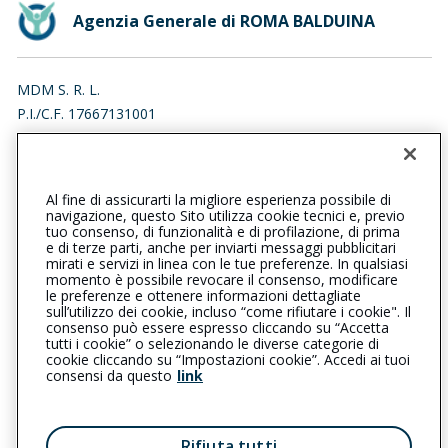
Agenzia Generale di ROMA BALDUINA
MDM S. R. L.
P.I./C.F. 17667131001
VIALE DELLE MEDAGLIE D'ORO 395, 00136 ROMA (RM)
Iscr. RUI n.:A000754438 del 27/06/2024
Al fine di assicurarti la migliore esperienza possibile di
0688812327
0692912773
navigazione, questo Sito utilizza cookie tecnici e, previo
tuo consenso, di funzionalità e di profilazione, di prima
romabalduina@cattolica.it
e di terze parti, anche per inviarti messaggi pubblicitari
mirati e servizi in linea con le tue preferenze. In qualsiasi
momento è possibile revocare il consenso, modificare
mdmsrl_pec@pec.it
le preferenze e ottenere informazioni dettagliate
sull’utilizzo dei cookie, incluso “come rifiutare i cookie". Il
consenso può essere espresso cliccando su “Accetta
tutti i cookie” o selezionando le diverse categorie di
L’intermediario è soggetto al controllo dell’IVASS. Consulta il
cookie cliccando su “Impostazioni cookie”. Accedi ai tuoi
Registro RUI al seguente
link
consensi da questo
link
Privacy
|
Cookie
|
Il Gruppo Generali
Rifiuta tutti