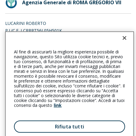
Agenzia Generale di ROMA GREGORIO VII
LUCARINI ROBERTO
P.I./C.F. LCRRRT56L05H501K
Iscr. RUI n.:A000006408 del 01/02/2007
Al fine di assicurarti la migliore esperienza possibile di
0639378713
0639378713
navigazione, questo Sito utilizza cookie tecnici e, previo
tuo consenso, di funzionalità e di profilazione, di prima
romagregoriovii@cattolica.it
e di terze parti, anche per inviarti messaggi pubblicitari
mirati e servizi in linea con le tue preferenze. In qualsiasi
momento è possibile revocare il consenso, modificare
robertolucarini@pec.it
le preferenze e ottenere informazioni dettagliate
sull’utilizzo dei cookie, incluso “come rifiutare i cookie". Il
consenso può essere espresso cliccando su “Accetta
tutti i cookie” o selezionando le diverse categorie di
L’intermediario è soggetto al controllo dell’IVASS. Consulta il
cookie cliccando su “Impostazioni cookie”. Accedi ai tuoi
Registro RUI al seguente
link
consensi da questo
link
Privacy
|
Cookie
|
Il Gruppo Generali
Rifiuta tutti
Reclami
|
Note legali
|
Accessibilità