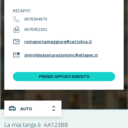
RECAPITI
0670304973
0670452302
romaportamaggiore@cattolica.it
smiroldoassicurazionisnc@altapec.it
PRENDI APPUNTAMENTO
AUTO
AA123BB
La mia targa è