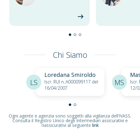
Chi Siamo
Loredana Smiroldo
Mas
LS
MS
Iscr. RUI n.:A000099117 del
Iscr.
16/04/2007
12/0
Ogni agente e agenzia sono soggetti alla vigilanza dell’IVASS.
Consulta il Registro Unico degli Intermediari assicurativi e
riassicurativi al seguente
link