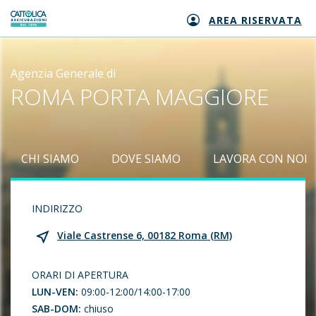
AREA RISERVATA
Generali logo
Agenzia Generale di
ROMA PORTA MAGGIORE
CHI SIAMO
DOVE SIAMO
LAVORA CON NOI
INDIRIZZO
Viale Castrense 6, 00182 Roma (RM)
ORARI DI APERTURA
LUN-VEN:
09:00-12:00/14:00-17:00
SAB-DOM:
chiuso