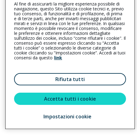
Al fine di assicurarti la migliore esperienza possibile di
0670304973
0670452302
navigazione, questo Sito utilizza cookie tecnici e, previo
tuo consenso, di funzionalità e di profilazione, di prima
romaportamaggiore@cattolica.it
e di terze parti, anche per inviarti messaggi pubblicitari
mirati e servizi in linea con le tue preferenze. In qualsiasi
momento è possibile revocare il consenso, modificare
smiroldoassicurazionisnc@altapec.it
le preferenze e ottenere informazioni dettagliate
sull’utilizzo dei cookie, incluso “come rifiutare i cookie". Il
consenso può essere espresso cliccando su “Accetta
tutti i cookie” o selezionando le diverse categorie di
L’intermediario è soggetto al controllo dell’IVASS. Consulta il
cookie cliccando su “Impostazioni cookie”. Accedi ai tuoi
Registro RUI al seguente
link
consensi da questo
link
Privacy
|
Cookie
|
Il Gruppo Generali
Rifiuta tutti
Reclami
|
Note legali
|
Accessibilità
Sostenibilità
Accetta tutti i cookie
Copyright © 2023 - Cattolica Assicurazioni è un marchio commerciale di
Impostazioni cookie
Generali Italia S.p.A. - Partita IVA del Gruppo Assicurazioni Generali S.p.A.
01333550323