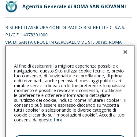
Agenzia Generale di ROMA SAN GIOVANNI
BISCHETTI ASSICURAZIONI DI PAOLO BISCHETTI E C. S.A.S.
P.I./C.F. 14078301000
VIA DI SANTA CROCE IN GERUSALEMME 91, 00185 ROMA
(RM)
Iscr. RUI n.:A000570148 del 24/03/2017
Al fine di assicurarti la migliore esperienza possibile di
0670490344
0670497866
navigazione, questo Sito utilizza cookie tecnici e, previo
tuo consenso, di funzionalità e di profilazione, di prima
romasangiovanni@cattolica.it
e di terze parti, anche per inviarti messaggi pubblicitari
mirati e servizi in linea con le tue preferenze. In qualsiasi
momento è possibile revocare il consenso, modificare
bischettiassicurazioni@pec.it
le preferenze e ottenere informazioni dettagliate
sull’utilizzo dei cookie, incluso “come rifiutare i cookie". Il
consenso può essere espresso cliccando su “Accetta
tutti i cookie” o selezionando le diverse categorie di
L’intermediario è soggetto al controllo dell’IVASS. Consulta il
cookie cliccando su “Impostazioni cookie”. Accedi ai tuoi
Registro RUI al seguente
link
consensi da questo
link
Privacy
|
Cookie
|
Il Gruppo Generali