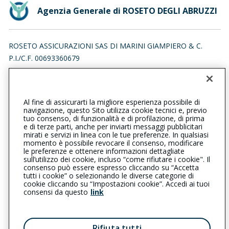
Agenzia Generale di ROSETO DEGLI ABRUZZI
ROSETO ASSICURAZIONI SAS DI MARINI GIAMPIERO & C.
P.I./C.F. 00693360679
VIA COLLE PATITO 1, 64026 ROSETO DEGLI ABRUZZI (TE)
Iscr. RUI n.:A000140700 del 26/03/2007
Al fine di assicurarti la migliore esperienza possibile di
0858941043
0858941043
navigazione, questo Sito utilizza cookie tecnici e, previo
tuo consenso, di funzionalità e di profilazione, di prima
rosetodegliabruzzi@cattolica.it
e di terze parti, anche per inviarti messaggi pubblicitari
mirati e servizi in linea con le tue preferenze. In qualsiasi
momento è possibile revocare il consenso, modificare
rosetoassicurazionisas@pec.it
le preferenze e ottenere informazioni dettagliate
sull’utilizzo dei cookie, incluso “come rifiutare i cookie". Il
consenso può essere espresso cliccando su “Accetta
tutti i cookie” o selezionando le diverse categorie di
L’intermediario è soggetto al controllo dell’IVASS. Consulta il
cookie cliccando su “Impostazioni cookie”. Accedi ai tuoi
Registro RUI al seguente
link
consensi da questo
link
Privacy
|
Cookie
|
Il Gruppo Generali
Rifiuta tutti