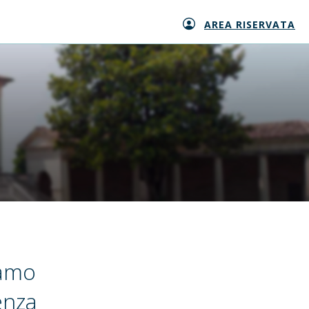
AREA RISERVATA
iamo
enza