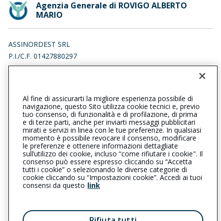
Agenzia Generale di ROVIGO ALBERTO
MARIO
ASSINORDEST SRL
P.I./C.F. 01427880297
VIA ALBERTO MARIO 23, 45100 ROVIGO (RO)
Iscr. RUI n.:A000386001 del 14/07/2011
Al fine di assicurarti la migliore esperienza possibile di
0425460190
042529644
navigazione, questo Sito utilizza cookie tecnici e, previo
tuo consenso, di funzionalità e di profilazione, di prima
rovigoalbertomario@cattolica.it
e di terze parti, anche per inviarti messaggi pubblicitari
mirati e servizi in linea con le tue preferenze. In qualsiasi
momento è possibile revocare il consenso, modificare
assinordestsrl@legalmail.it
le preferenze e ottenere informazioni dettagliate
sull’utilizzo dei cookie, incluso “come rifiutare i cookie". Il
consenso può essere espresso cliccando su “Accetta
tutti i cookie” o selezionando le diverse categorie di
L’intermediario è soggetto al controllo dell’IVASS. Consulta il
cookie cliccando su “Impostazioni cookie”. Accedi ai tuoi
Registro RUI al seguente
link
consensi da questo
link
Privacy
|
Cookie
|
Il Gruppo Generali
Rifiuta tutti