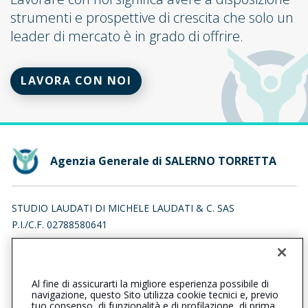
strumenti e prospettive di crescita che solo un
leader di mercato è in grado di offrire.
LAVORA CON NOI
Agenzia Generale di SALERNO TORRETTA
STUDIO LAUDATI DI MICHELE LAUDATI & C. SAS
P.I./C.F. 02788580641
VIA GIUSEPPE VERDI 12, 83100 AVELLINO (AV)
Iscr. RUI n.:A000464809 del 25/11/2013
Al fine di assicurarti la migliore esperienza possibile di
089226441
089226441
navigazione, questo Sito utilizza cookie tecnici e, previo
tuo consenso, di funzionalità e di profilazione, di prima