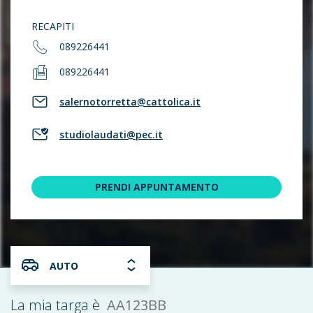
RECAPITI
089226441
089226441
salernotorretta@cattolica.it
studiolaudati@pec.it
PRENDI APPUNTAMENTO
AUTO
AA123BB
La mia targa è