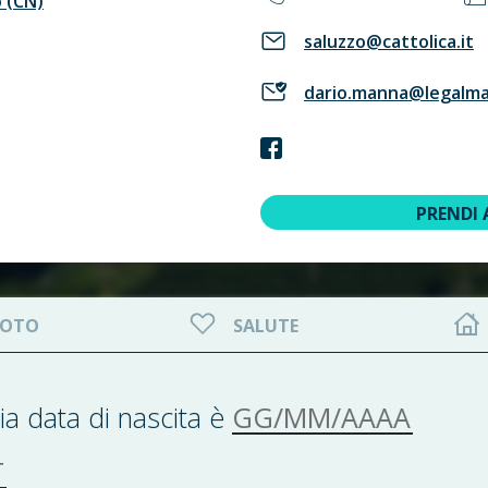
o (CN)
saluzzo@cattolica.it
dario.manna@legalmai
PRENDI
OTO
SALUTE
GG/MM/AAAA
ia data di nascita è