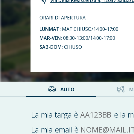
Via Della Resistenza 4, 12037 Saluzz
ORARI DI APERTURA
LUNMAT:
MAT.CHIUSO/14:00-17:00
MAR-VEN:
08:30-13:00/14:00-17:00
SAB-DOM:
CHIUSO
AUTO
M
AA123BB
La mia targa è
e la m
NOME@MAIL.IT
La mia email è