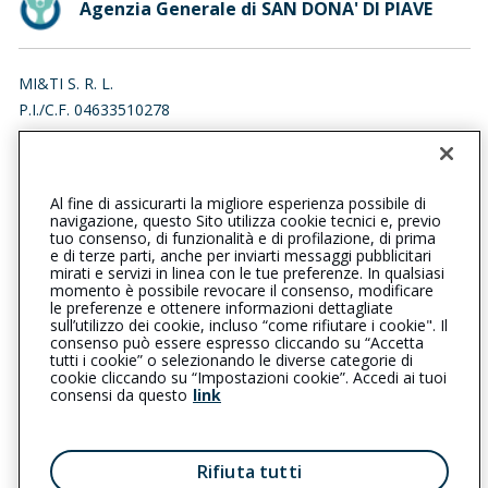
Agenzia Generale di SAN DONA' DI PIAVE
MI&TI S. R. L.
P.I./C.F. 04633510278
VIA GRAZIA DELEDDA 7, 30027 SAN DONA' DI PIAVE (VE)
Iscr. RUI n.:A000672971 del 29/12/2020
Al fine di assicurarti la migliore esperienza possibile di
042144202
navigazione, questo Sito utilizza cookie tecnici e, previo
tuo consenso, di funzionalità e di profilazione, di prima
sandonadipiave@cattolica.it
e di terze parti, anche per inviarti messaggi pubblicitari
mirati e servizi in linea con le tue preferenze. In qualsiasi
momento è possibile revocare il consenso, modificare
mietisrl@arubapec.it
le preferenze e ottenere informazioni dettagliate
sull’utilizzo dei cookie, incluso “come rifiutare i cookie". Il
consenso può essere espresso cliccando su “Accetta
tutti i cookie” o selezionando le diverse categorie di
L’intermediario è soggetto al controllo dell’IVASS. Consulta il
cookie cliccando su “Impostazioni cookie”. Accedi ai tuoi
Registro RUI al seguente
link
consensi da questo
link
Privacy
|
Cookie
|
Il Gruppo Generali
Rifiuta tutti