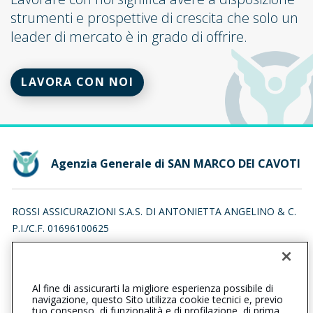
strumenti e prospettive di crescita che solo un
leader di mercato è in grado di offrire.
LAVORA CON NOI
Agenzia Generale di SAN MARCO DEI CAVOTI
ROSSI ASSICURAZIONI S.A.S. DI ANTONIETTA ANGELINO & C.
P.I./C.F. 01696100625
VIA BELLAVISTA 1/A, 82029 SAN MARCO DEI CAVOTI (BN)
Iscr. RUI n.:A000591614 del 29/01/2018
Al fine di assicurarti la migliore esperienza possibile di
0824984971
0824984869
navigazione, questo Sito utilizza cookie tecnici e, previo
tuo consenso, di funzionalità e di profilazione, di prima