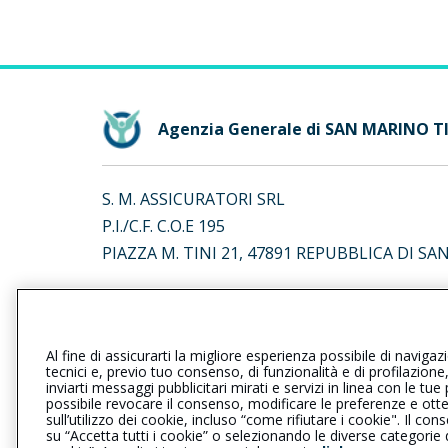
Agenzia Generale di SAN MARINO T
S. M. ASSICURATORI SRL
P.I./C.F. C.O.E 195
PIAZZA M. TINI 21, 47891 REPUBBLICA DI SA
L’intermediario è soggetto al controllo dell’IV
al seguente
link
Al fine di assicurarti la migliore esperienza possibile di navigaz
tecnici e, previo tuo consenso, di funzionalità e di profilazione
inviarti messaggi pubblicitari mirati e servizi in linea con le t
possibile revocare il consenso, modificare le preferenze e ott
Privacy
|
Cookie
|
Il Gruppo Gener
sull’utilizzo dei cookie, incluso “come rifiutare i cookie". Il 
su “Accetta tutti i cookie” o selezionando le diverse categorie