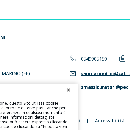
INI
0549905150
N MARINO (EE)
sanmarinotini@cattol
smassicuratori@pec.
ASS. Consulta il Registro RUI
ione, questo Sito utilizza cookie
, di prima e di terze parti, anche per
ue preferenze. In qualsiasi momento è
enere informazioni dettagliate
ali
|
Reclami
|
Note legali
|
Accessibilità
consenso può essere espresso cliccando
 di cookie cliccando su “Impostazioni