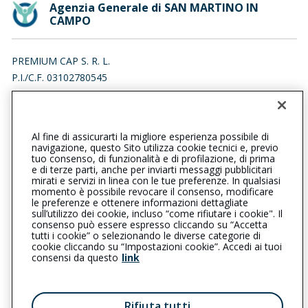
Agenzia Generale di SAN MARTINO IN
CAMPO
PREMIUM CAP S. R. L.
P.I./C.F. 03102780545
VIA DELLA PARIGLIA 11, 06132 PERUGIA (PG)
Iscr. RUI n.:A000327277 del 05/01/2010
Al fine di assicurarti la migliore esperienza possibile di
0756090065
0756090220
navigazione, questo Sito utilizza cookie tecnici e, previo
tuo consenso, di funzionalità e di profilazione, di prima
sanmartinoincampo@cattolica.it
e di terze parti, anche per inviarti messaggi pubblicitari
mirati e servizi in linea con le tue preferenze. In qualsiasi
momento è possibile revocare il consenso, modificare
premiumcap@pec.it
le preferenze e ottenere informazioni dettagliate
sull’utilizzo dei cookie, incluso “come rifiutare i cookie". Il
consenso può essere espresso cliccando su “Accetta
tutti i cookie” o selezionando le diverse categorie di
L’intermediario è soggetto al controllo dell’IVASS. Consulta il
cookie cliccando su “Impostazioni cookie”. Accedi ai tuoi
Registro RUI al seguente
link
consensi da questo
link
Privacy
|
Cookie
|
Il Gruppo Generali
Rifiuta tutti