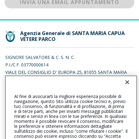
INVIA UNA EMAIL APPUNTAMENTO
Agenzia Generale di SANTA MARIA CAPUA
VETERE PARCO
SIGNORE SALVATORE & C. S. N. C.
P.I./C.F. 03770000614
VIALE DEL CONSIGLIO D' EUROPA 25, 81055 SANTA MARIA
CAPUA VETERE (CE)
Iscr. RUI n.:A000416192 del 11/05/2012
Al fine di assicurarti la migliore esperienza possibile di
0823810046
0823819542
navigazione, questo Sito utilizza cookie tecnici e, previo
tuo consenso, di funzionalità e di profilazione, di prima
santamariacapuavetereparco@cattolica.it
e di terze parti, anche per inviarti messaggi pubblicitari
mirati e servizi in linea con le tue preferenze. In qualsiasi
momento è possibile revocare il consenso, modificare
signore.sas@legalmail.it
le preferenze e ottenere informazioni dettagliate
sull’utilizzo dei cookie, incluso “come rifiutare i cookie". Il
consenso può essere espresso cliccando su “Accetta