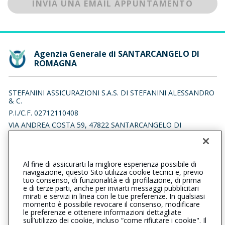
INVIA UNA EMAIL APPUNTAMENTO
Agenzia Generale di SANTARCANGELO DI
ROMAGNA
STEFANINI ASSICURAZIONI S.A.S. DI STEFANINI ALESSANDRO
& C.
P.I./C.F. 02712110408
VIA ANDREA COSTA 59, 47822 SANTARCANGELO DI
ROMAGNA (RN)
Iscr. RUI n.:A000066504 del 26/02/2007
Al fine di assicurarti la migliore esperienza possibile di
0541623272
0541329091
navigazione, questo Sito utilizza cookie tecnici e, previo
tuo consenso, di funzionalità e di profilazione, di prima
santarcangelodiromagna@cattolica.it
e di terze parti, anche per inviarti messaggi pubblicitari
mirati e servizi in linea con le tue preferenze. In qualsiasi
momento è possibile revocare il consenso, modificare
stefaniniassicurazionisas@legalmail.it
le preferenze e ottenere informazioni dettagliate
sull’utilizzo dei cookie, incluso “come rifiutare i cookie". Il