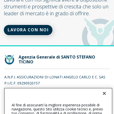
strumenti e prospettive di crescita che solo un
leader di mercato è in grado di offrire.
LAVORA CON NOI
Agenzia Generale di SANTO STEFANO
TICINO
A.N.P.I. ASSICURAZIONI DI LONATI ANGELO CARLO E C. SAS
P.I./C.F. 09290920157
VIA TRIESTE 21/C, 20010 SANTO STEFANO TICINO (MI)
Iscr. RUI n.:A000166532 del 16/04/2007
Al fine di assicurarti la migliore esperienza possibile di
0297272164
0297272164
navigazione, questo Sito utilizza cookie tecnici e, previo
tuo consenso, di funzionalità e di profilazione, di prima