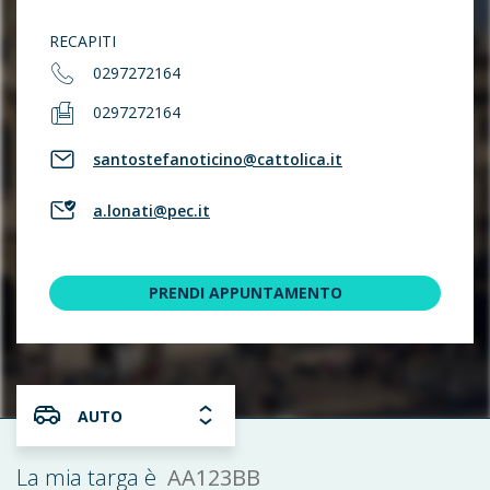
RECAPITI
0297272164
0297272164
santostefanoticino@cattolica.it
a.lonati@pec.it
PRENDI APPUNTAMENTO
AUTO
AA123BB
La mia targa è