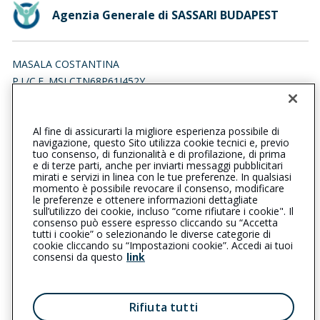
Agenzia Generale di SASSARI BUDAPEST
MASALA COSTANTINA
P.I./C.F. MSLCTN68P61I452Y
Iscr. RUI n.:A000075902 del 02/04/2007
Al fine di assicurarti la migliore esperienza possibile di
0792117045
0792118041
navigazione, questo Sito utilizza cookie tecnici e, previo
tuo consenso, di funzionalità e di profilazione, di prima
sassaribudapest@cattolica.it
e di terze parti, anche per inviarti messaggi pubblicitari
mirati e servizi in linea con le tue preferenze. In qualsiasi
momento è possibile revocare il consenso, modificare
masalacostantina@pec.it
le preferenze e ottenere informazioni dettagliate
sull’utilizzo dei cookie, incluso “come rifiutare i cookie". Il
consenso può essere espresso cliccando su “Accetta
tutti i cookie” o selezionando le diverse categorie di
L’intermediario è soggetto al controllo dell’IVASS. Consulta il
cookie cliccando su “Impostazioni cookie”. Accedi ai tuoi
Registro RUI al seguente
link
consensi da questo
link
Privacy
|
Cookie
|
Il Gruppo Generali
Rifiuta tutti
Reclami
|
Note legali
|
Accessibilità