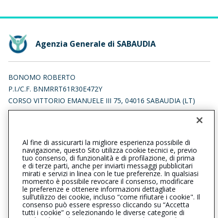
Agenzia Generale di SABAUDIA
BONOMO ROBERTO
P.I./C.F. BNMRRT61R30E472Y
CORSO VITTORIO EMANUELE III 75, 04016 SABAUDIA (LT)
Iscr. RUI n.:A000185371 del 11/05/2007
Iscrizione nel Registro delle Imprese LT n. BNMRRT61R30E472Y
REA LT - 177834
Al fine di assicurarti la migliore esperienza possibile di
navigazione, questo Sito utilizza cookie tecnici e, previo
tuo consenso, di funzionalità e di profilazione, di prima
sabaudia@cattolica.it
e di terze parti, anche per inviarti messaggi pubblicitari
mirati e servizi in linea con le tue preferenze. In qualsiasi
momento è possibile revocare il consenso, modificare
bonomo.roberto@pec.it
le preferenze e ottenere informazioni dettagliate
sull’utilizzo dei cookie, incluso “come rifiutare i cookie". Il
consenso può essere espresso cliccando su “Accetta
tutti i cookie” o selezionando le diverse categorie di
L’intermediario è soggetto al controllo dell’IVASS. Consulta il