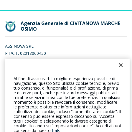
Agenzia Generale di CIVITANOVA MARCHE
OSIMO
ASSINOVA SRL
P.I./C.F. 02018060430
VIA DANTE ALIGHIERI 92/94, 62012 CIVITANOVA MARCHE (MC)
Iscr. RUI n.:A000641215 del 12/12/2019
Al fine di assicurarti la migliore esperienza possibile di
0733811440
0733810716
navigazione, questo Sito utilizza cookie tecnici e, previo
tuo consenso, di funzionalità e di profilazione, di prima
civitanovamarcheosimo@cattolica.it
e di terze parti, anche per inviarti messaggi pubblicitari
mirati e servizi in linea con le tue preferenze. In qualsiasi
momento è possibile revocare il consenso, modificare
assinova.civitanova@pec.it
le preferenze e ottenere informazioni dettagliate
sull’utilizzo dei cookie, incluso “come rifiutare i cookie". Il
consenso può essere espresso cliccando su “Accetta
tutti i cookie” o selezionando le diverse categorie di
L’intermediario è soggetto al controllo dell’IVASS. Consulta il
cookie cliccando su “Impostazioni cookie”. Accedi ai tuoi
Registro RUI al seguente
link
consensi da questo
link