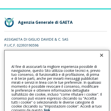
Agenzia Generale di GAETA
ASSIGAETA DI GIGLIO DAVIDE & C. SAS
P.I./C.F. 02393190596
VIA GASTONE MARESCA 85, 04024 GAETA (LT)
Iscr. RUI n.:A000231756 del 16/04/2007
Al fine di assicurarti la migliore esperienza possibile di
0771463196
navigazione, questo Sito utilizza cookie tecnici e, previo
tuo consenso, di funzionalità e di profilazione, di prima
gaeta@cattolica.it
e di terze parti, anche per inviarti messaggi pubblicitari
mirati e servizi in linea con le tue preferenze. In qualsiasi
momento è possibile revocare il consenso, modificare
assigaeta@pec.it
le preferenze e ottenere informazioni dettagliate
sull’utilizzo dei cookie, incluso “come rifiutare i cookie". Il
consenso può essere espresso cliccando su “Accetta
tutti i cookie” o selezionando le diverse categorie di
L’intermediario è soggetto al controllo dell’IVASS. Consulta il
cookie cliccando su “Impostazioni cookie”. Accedi ai tuoi
Registro RUI al seguente
link
consensi da questo
link