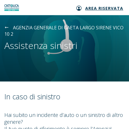
AREA RISERVATA
Generali logo
AGENZIA GENERALE DI GAETA LARGO SIRENE VICO
10 2
Assistenza sinistri
In caso di sinistro
Hai subito un incidente d’auto o un sinistro di altro
genere?
Il tuo punto di riferimento è sempre l’Agenzia!