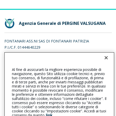
Agenzia Generale di PERGINE VALSUGANA
FONTANARI ASS.NI SAS DI FONTANARI PATRIZIA
P.I./C.F. 01444640229
VIA VIGOLANA 37, 38057 PERGINE VALSUGANA (TN)
Iscr. RUI n.:A000052313 del 18/05/2007
Al fine di assicurarti la migliore esperienza possibile di
0461534490
0461534490
navigazione, questo Sito utilizza cookie tecnici e, previo
tuo consenso, di funzionalità e di profilazione, di prima
perginevalsugana@cattolica.it
e di terze parti, anche per inviarti messaggi pubblicitari
mirati e servizi in linea con le tue preferenze. In qualsiasi
momento è possibile revocare il consenso, modificare
fontanariassicurazionisas@pec.it
le preferenze e ottenere informazioni dettagliate
sull’utilizzo dei cookie, incluso “come rifiutare i cookie". Il
consenso può essere espresso cliccando su “Accetta
tutti i cookie” o selezionando le diverse categorie di
L’intermediario è soggetto al controllo dell’IVASS. Consulta il
cookie cliccando su “Impostazioni cookie”. Accedi ai tuoi
Registro RUI al seguente
link
consensi da questo
link