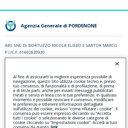
Agenzia Generale di PORDENONE
ABS SNC DI BORTUZZO NICOLA ELISEO E SARTOR MARCO
P.I./C.F. 01602620930
VIA MOLINARI 65, 33170 PORDENONE (PN)
Iscr. RUI n.:A000202965 del 16/04/2007
Al fine di assicurarti la migliore esperienza possibile di
0434520204
0434368767
navigazione, questo Sito utilizza cookie tecnici e, previo
tuo consenso, di funzionalità e di profilazione, di prima
pordenone@cattolica.it
e di terze parti, anche per inviarti messaggi pubblicitari
mirati e servizi in linea con le tue preferenze. In qualsiasi
momento è possibile revocare il consenso, modificare
abs@pec.absassicurazioni.it
le preferenze e ottenere informazioni dettagliate
sull’utilizzo dei cookie, incluso “come rifiutare i cookie". Il
consenso può essere espresso cliccando su “Accetta
tutti i cookie” o selezionando le diverse categorie di
L’intermediario è soggetto al controllo dell’IVASS. Consulta il
cookie cliccando su “Impostazioni cookie”. Accedi ai tuoi
Registro RUI al seguente
link
consensi da questo
link