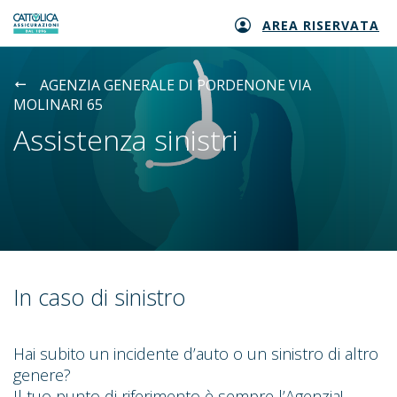
AREA RISERVATA
Generali logo
AGENZIA GENERALE DI PORDENONE VIA
MOLINARI 65
Assistenza sinistri
In caso di sinistro
Hai subito un incidente d’auto o un sinistro di altro
genere?
Il tuo punto di riferimento è sempre l’Agenzia!