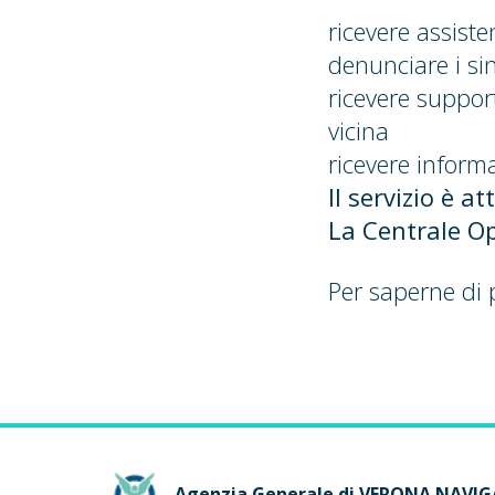
ricevere assist
denunciare i sin
ricevere suppor
vicina
ricevere informa
Il servizio è a
La Centrale Op
Per saperne di 
Agenzia Generale di VERONA NAVI