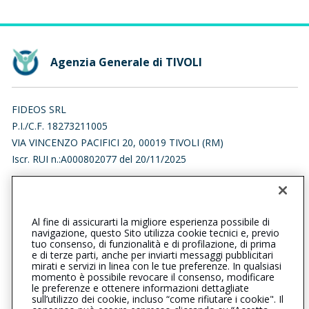
Agenzia Generale di TIVOLI
FIDEOS SRL
P.I./C.F. 18273211005
VIA VINCENZO PACIFICI 20, 00019 TIVOLI (RM)
Iscr. RUI n.:A000802077 del 20/11/2025
0774313623
0774708826
tivoli@cattolica.it
Al fine di assicurarti la migliore esperienza possibile di
navigazione, questo Sito utilizza cookie tecnici e, previo
fideossrl@arubapec.it
tuo consenso, di funzionalità e di profilazione, di prima
e di terze parti, anche per inviarti messaggi pubblicitari
mirati e servizi in linea con le tue preferenze. In qualsiasi
SOCIAL
momento è possibile revocare il consenso, modificare
le preferenze e ottenere informazioni dettagliate
sull’utilizzo dei cookie, incluso “come rifiutare i cookie". Il