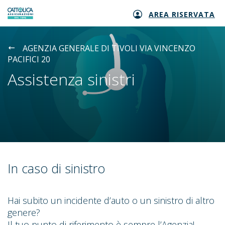
AREA RISERVATA
Generali logo
AGENZIA GENERALE DI TIVOLI VIA VINCENZO
PACIFICI 20
Assistenza sinistri
In caso di sinistro
Hai subito un incidente d’auto o un sinistro di altro
genere?
Il tuo punto di riferimento è sempre l’Agenzia!