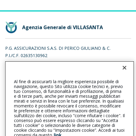
Agenzia Generale di VILLASANTA
P.G. ASSICURAZIONI S.A.S. DI PERICO GIULIANO & C.
P.I./C.F. 02635130962
VIA GEROLAMO BESTETTI 16, 20852 VILLASANTA (MB)
Iscr. RUI n.:A000169819 del 16/04/2007
Al fine di assicurarti la migliore esperienza possibile di
0392325033
0399462082
navigazione, questo Sito utilizza cookie tecnici e, previo
tuo consenso, di funzionalità e di profilazione, di prima
villasanta@cattolica.it
e di terze parti, anche per inviarti messaggi pubblicitari
mirati e servizi in linea con le tue preferenze. In qualsiasi
momento è possibile revocare il consenso, modificare
p.g.assicurazionisas@pec.it
le preferenze e ottenere informazioni dettagliate
sull’utilizzo dei cookie, incluso “come rifiutare i cookie". Il
consenso può essere espresso cliccando su “Accetta
tutti i cookie” o selezionando le diverse categorie di
L’intermediario è soggetto al controllo dell’IVASS. Consulta il
cookie cliccando su “Impostazioni cookie”. Accedi ai tuoi
Registro RUI al seguente
link
consensi da questo
link