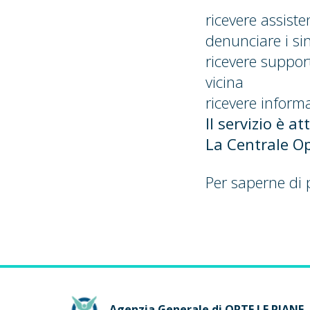
ricevere assist
denunciare i sin
ricevere suppor
vicina
ricevere informa
Il servizio è a
La Centrale Op
Per saperne di 
Agenzia Generale di ORTE LE PIANE