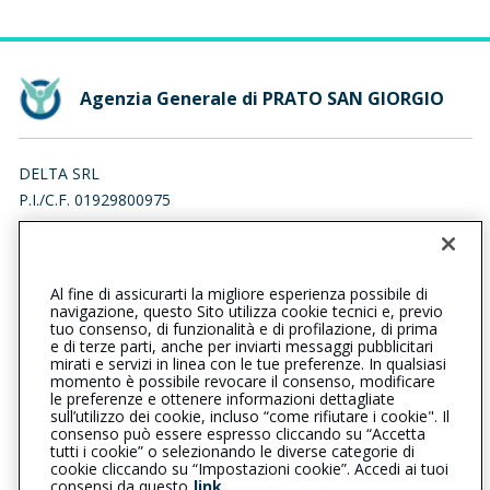
Agenzia Generale di PRATO SAN GIORGIO
DELTA SRL
P.I./C.F. 01929800975
VIA SAN GIORGIO 31, 59100 PRATO (PO)
Iscr. RUI n.:A000156348 del 10/04/2007
Al fine di assicurarti la migliore esperienza possibile di
0574483072
0574601591
navigazione, questo Sito utilizza cookie tecnici e, previo
tuo consenso, di funzionalità e di profilazione, di prima
pratosangiorgio@cattolica.it
e di terze parti, anche per inviarti messaggi pubblicitari
mirati e servizi in linea con le tue preferenze. In qualsiasi
momento è possibile revocare il consenso, modificare
delta.prato@legalmail.it
le preferenze e ottenere informazioni dettagliate
sull’utilizzo dei cookie, incluso “come rifiutare i cookie". Il
consenso può essere espresso cliccando su “Accetta
tutti i cookie” o selezionando le diverse categorie di
L’intermediario è soggetto al controllo dell’IVASS. Consulta il
cookie cliccando su “Impostazioni cookie”. Accedi ai tuoi
Registro RUI al seguente
link
consensi da questo
link