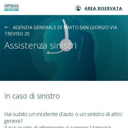
AREA RISERVATA
Generali logo
AGENZIA GENERALE DI PRATO SAN GIORGIO VIA
TREVISO 20
Assistenza sinistri
In caso di sinistro
Hai subito un incidente d’auto o un sinistro di altro
genere?
Il tuo punto di riferimento è sempre l’Agenzia!